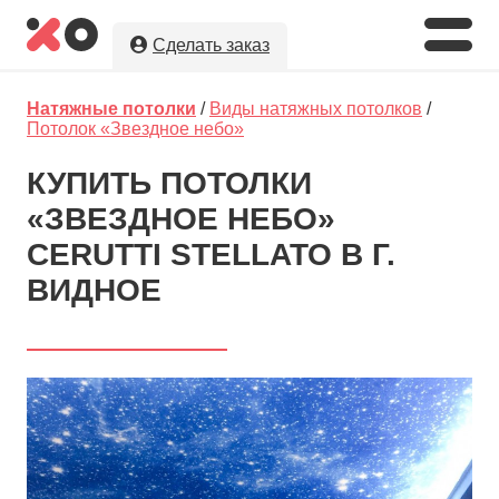
Сделать заказ
Укажите необходимые параметры, а
Натяжные потолки
/
Виды натяжных потолков
/
мы предложим Вам
лучшую цену
на
Потолок «Звездное небо»
натяжные потолки в г. Видное!
КУПИТЬ ПОТОЛКИ
Оставляя заявку, Вы даете разрешение на
«ЗВЕЗДНОЕ НЕБО»
обработку и хранение Ваших персональных данных.
Вы сохраните полную анонимность до выбора
CERUTTI STELLATO В Г.
исполнителя.
ВИДНОЕ