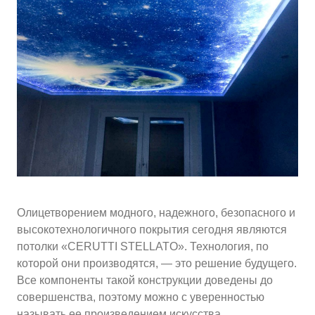
10
≈
4070
2
м
руб.
5
99
Ориентировочная площадь Вашего потолка
Подобрать исполнителя
Олицетворением модного, надежного, безопасного и
высокотехнологичного покрытия сегодня являются
потолки «CERUTTI STELLATO». Технология, по
которой они производятся, — это решение будущего.
Все компоненты такой конструкции доведены до
совершенства, поэтому можно с уверенностью
называть ее произведением искусства.