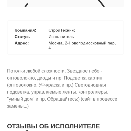
10
≈
4070
2
м
руб.
5
99
Ориентировочная площадь Вашего потолка
Компания:
СтройТехникс
Подобрать исполнителя
Статус:
Исполнитель
Адрес:
Москва, 2-Новоподмосковный пер,
4.
Потолки любой сложности. Звездное небо -
оптоволокно, диоды и пр. Подсветка картин
(оптоволокно, УФ-краска и пр.) Светодиодная
подсветка, управляемые ленты, контроллеры,
"умный дом" и пр. Обращайтесь:) (сайт в процессе
замены...)
ОТЗЫВЫ ОБ ИСПОЛНИТЕЛЕ